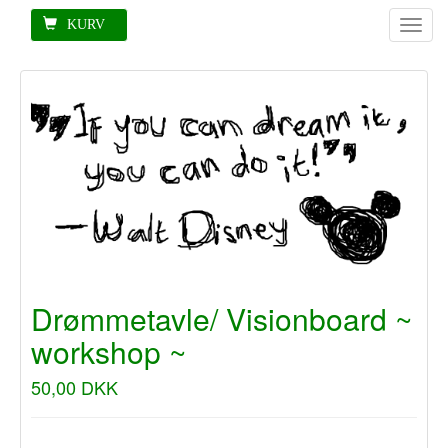
KURV
Toggl
naviga
Drømmetavle/ Visionboard ~
workshop ~
50,00 DKK